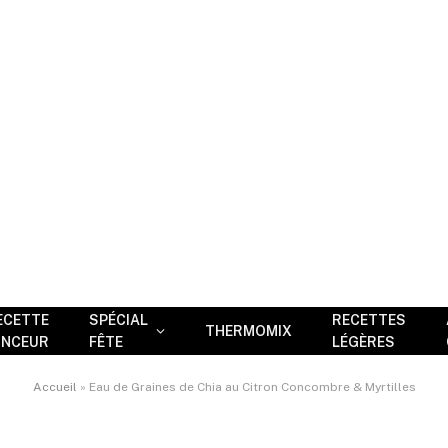
ECETTE
SPÉCIAL
RECETTES
THERMOMIX
INCEUR
FÊTE
LÉGÈRES
Accueil
»
Eau de Graines de Chia au Citron Concombre & Myrtilles