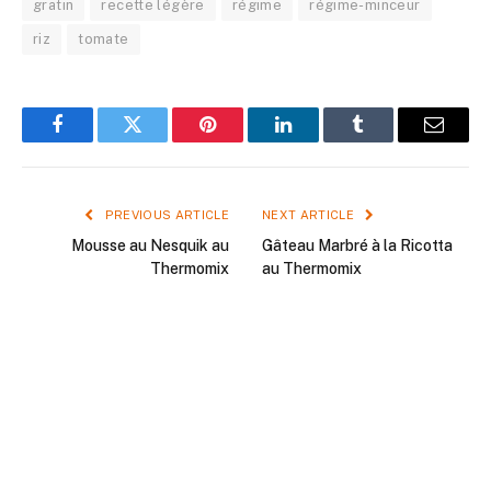
gratin
recette légère
régime
régime-minceur
riz
tomate
Facebook
Twitter
Pinterest
LinkedIn
Tumblr
Email
PREVIOUS ARTICLE
NEXT ARTICLE
Mousse au Nesquik au
Gâteau Marbré à la Ricotta
Thermomix
au Thermomix