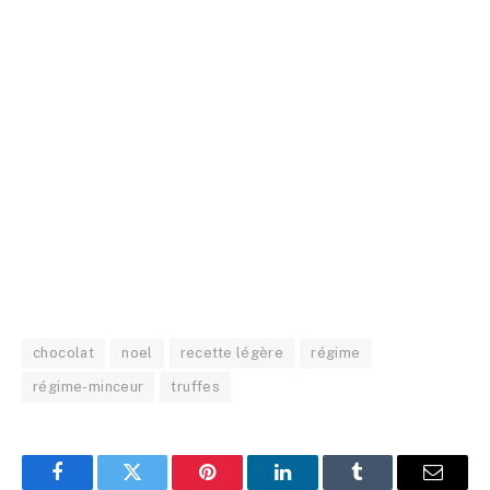
chocolat
noel
recette légère
régime
régime-minceur
truffes
Facebook
Twitter
Pinterest
LinkedIn
Tumblr
Email