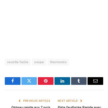
recette facile
soupe
thermomix
Facebook
Twitter
Pinterest
LinkedIn
Tumblr
Email
PREVIOUS ARTICLE
NEXT ARTICLE
Gâteau rapide aux 7 pots
Pâte feuilletée Rapide avec