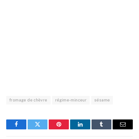
fromage de chèvre
régime-minceur
sésame
Facebook
Twitter
Pinterest
LinkedIn
Tumblr
Email