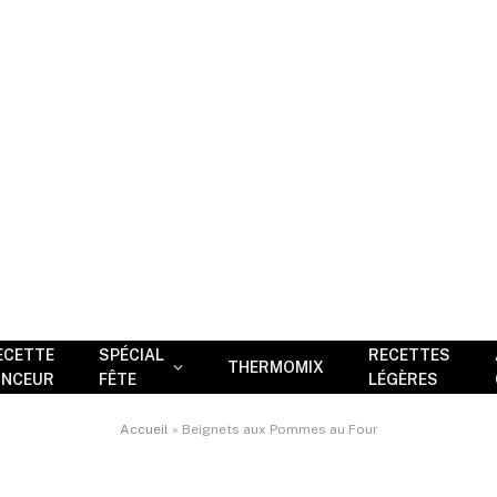
ECETTE
SPÉCIAL
RECETTES
THERMOMIX
INCEUR
FÊTE
LÉGÈRES
Accueil
»
Beignets aux Pommes au Four