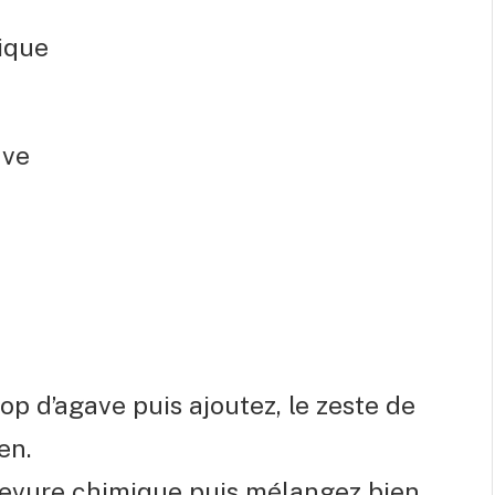
mique
ave
op d’agave puis ajoutez, le zeste de
en.
a levure chimique puis mélangez bien