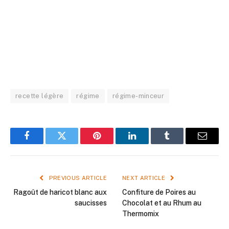
recette légère
régime
régime-minceur
Facebook
Twitter
Pinterest
LinkedIn
Tumblr
Email
PREVIOUS ARTICLE
NEXT ARTICLE
Ragoût de haricot blanc aux
Confiture de Poires au
saucisses
Chocolat et au Rhum au
Thermomix