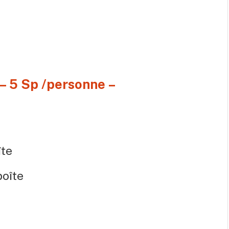
 – 5 Sp /personne –
îte
boîte