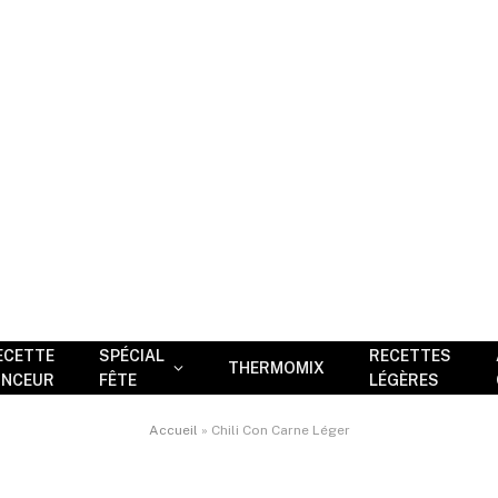
ECETTE
SPÉCIAL
RECETTES
THERMOMIX
INCEUR
FÊTE
LÉGÈRES
Accueil
»
Chili Con Carne Léger