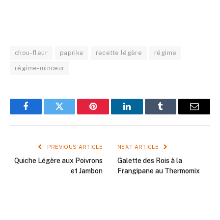
chou-fleur
paprika
recette légère
régime
régime-minceur
Facebook
Twitter
Pinterest
LinkedIn
Tumblr
Email
PREVIOUS ARTICLE
NEXT ARTICLE
Quiche Légère aux Poivrons
Galette des Rois à la
et Jambon
Frangipane au Thermomix