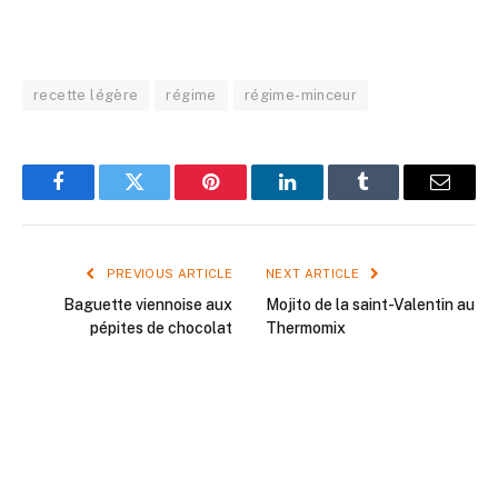
recette légère
régime
régime-minceur
Facebook
Twitter
Pinterest
LinkedIn
Tumblr
Email
PREVIOUS ARTICLE
NEXT ARTICLE
Baguette viennoise aux
Mojito de la saint-Valentin au
pépites de chocolat
Thermomix