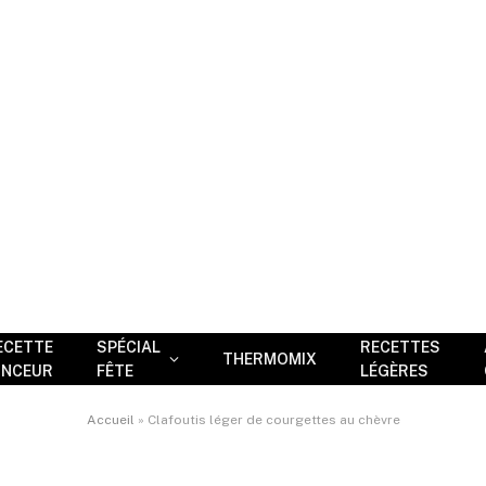
ECETTE
SPÉCIAL
RECETTES
THERMOMIX
INCEUR
FÊTE
LÉGÈRES
Accueil
»
Clafoutis léger de courgettes au chèvre