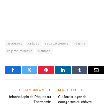
asperges
crêpes
recette légère
régime
régime-minceur
Saumon
Facebook
Twitter
Pinterest
LinkedIn
Tumblr
Email
PREVIOUS ARTICLE
NEXT ARTICLE
brioche lapin de Pâques au
Clafoutis léger de
Thermomix
courgettes au chèvre