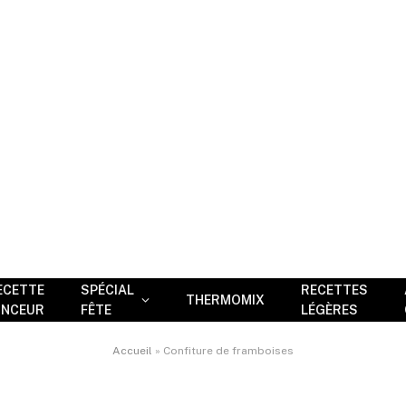
ECETTE
SPÉCIAL
RECETTES
THERMOMIX
INCEUR
FÊTE
LÉGÈRES
Accueil
»
Confiture de framboises