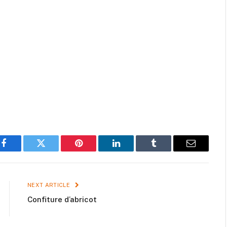
Facebook
Twitter
Pinterest
LinkedIn
Tumblr
Email
NEXT ARTICLE
Confiture d’abricot