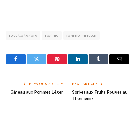
recette légère
régime
régime-minceur
Facebook
Twitter
Pinterest
LinkedIn
Tumblr
Email
PREVIOUS ARTICLE
NEXT ARTICLE
Gâteau aux Pommes Léger
Sorbet aux Fruits Rouges au
Thermomix