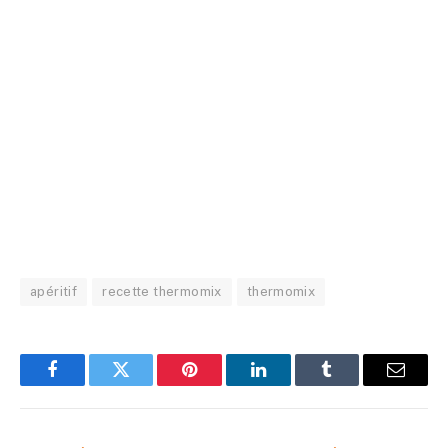
apéritif
recette thermomix
thermomix
Facebook
Twitter
Pinterest
LinkedIn
Tumblr
Email