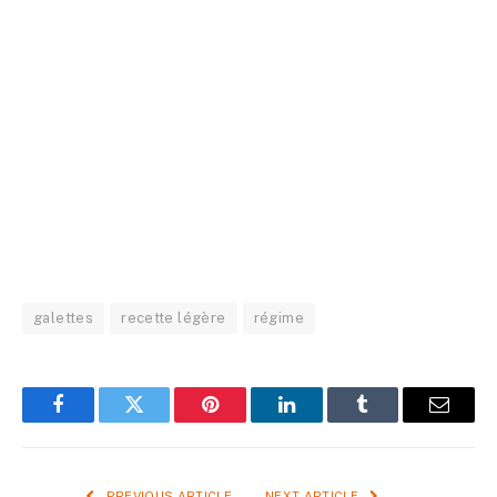
galettes
recette légère
régime
Facebook
Twitter
Pinterest
LinkedIn
Tumblr
Email
PREVIOUS ARTICLE
NEXT ARTICLE