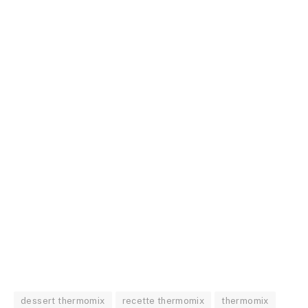
dessert thermomix
recette thermomix
thermomix