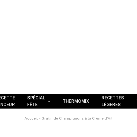
ECETTE
SPÉCIAL
RECETTES
THERMOMIX
INCEUR
FÊTE
LÉGÈRES
Accueil
»
Gratin de Champignons à la Crème d’Ail