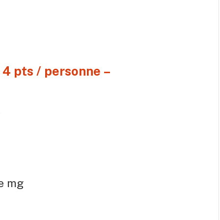
 4 pts / personne –
s
de mg