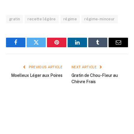
gratin
recette légère
régime
régime-minceur
Facebook
Twitter
Pinterest
LinkedIn
Tumblr
Email
PREVIOUS ARTICLE
NEXT ARTICLE
Moelleux Léger aux Poires
Gratin de Chou-Fleur au
Chèvre Frais