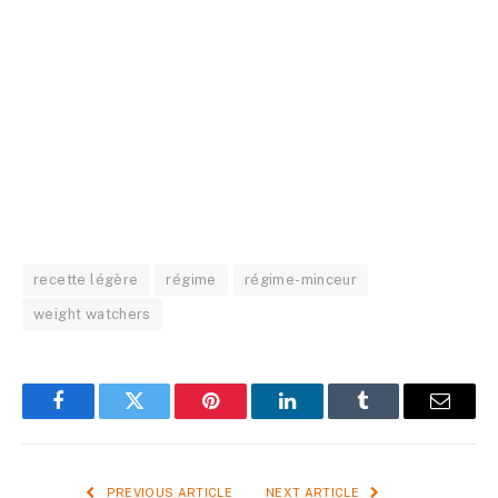
recette légère
régime
régime-minceur
weight watchers
Facebook
Twitter
Pinterest
LinkedIn
Tumblr
Email
PREVIOUS ARTICLE
NEXT ARTICLE