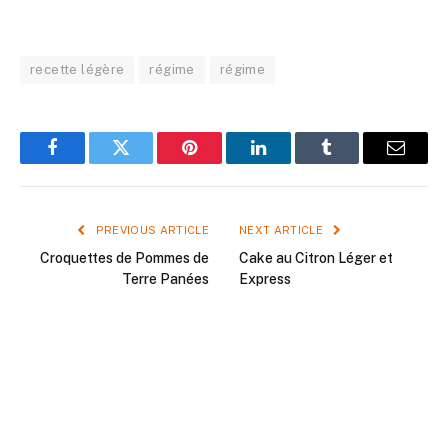
recette légère
régime
régime
Facebook
Twitter
Pinterest
LinkedIn
Tumblr
Email
PREVIOUS ARTICLE
NEXT ARTICLE
Croquettes de Pommes de
Cake au Citron Léger et
Terre Panées
Express