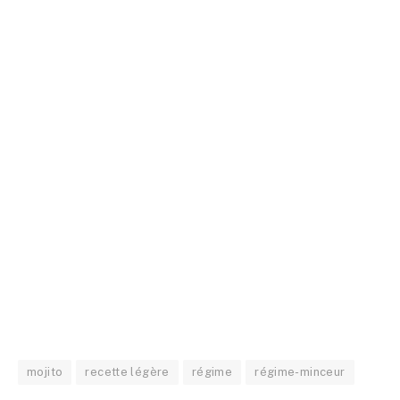
mojito
recette légère
régime
régime-minceur