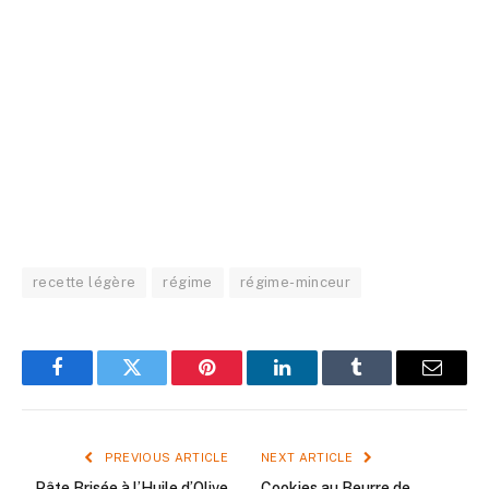
recette légère
régime
régime-minceur
Facebook
Twitter
Pinterest
LinkedIn
Tumblr
Email
PREVIOUS ARTICLE
NEXT ARTICLE
Pâte Brisée à l’Huile d’Olive
Cookies au Beurre de