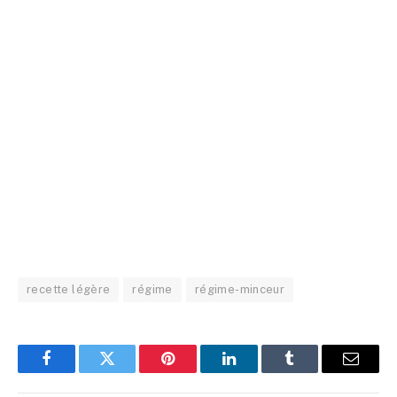
recette légère
régime
régime-minceur
Facebook
Twitter
Pinterest
LinkedIn
Tumblr
Email