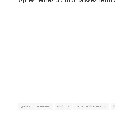
gâteau thermomix
muffins
recette thermomix