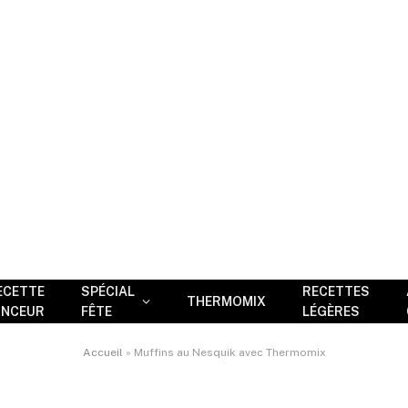
ECETTE
SPÉCIAL
RECETTES
THERMOMIX
INCEUR
FÊTE
LÉGÈRES
Accueil
»
Muffins au Nesquik avec Thermomix