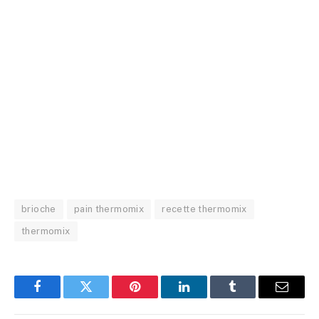
brioche
pain thermomix
recette thermomix
thermomix
Facebook
Twitter
Pinterest
LinkedIn
Tumblr
Email