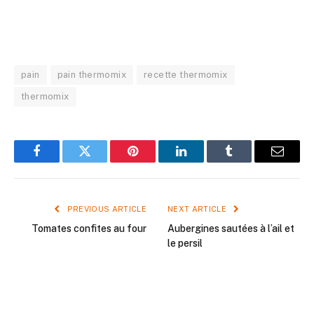
pain
pain thermomix
recette thermomix
thermomix
Facebook
Twitter
Pinterest
LinkedIn
Tumblr
Email
PREVIOUS ARTICLE
NEXT ARTICLE
Tomates confites au four
Aubergines sautées à l’ail et
le persil