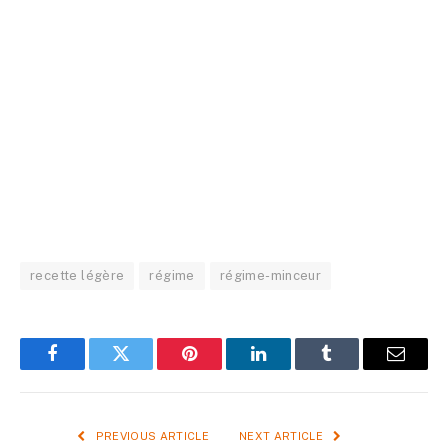
recette légère
régime
régime-minceur
Facebook
Twitter
Pinterest
LinkedIn
Tumblr
Email
PREVIOUS ARTICLE
NEXT ARTICLE