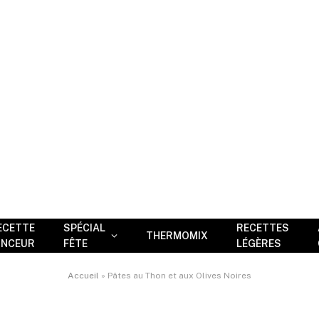
ECETTE
SPÉCIAL
RECETTES
THERMOMIX
INCEUR
FÊTE
LÉGÈRES
Accueil
»
Pâtes au Thon et aux Olives Noires