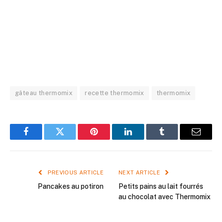
gâteau thermomix
recette thermomix
thermomix
Facebook
Twitter
Pinterest
LinkedIn
Tumblr
Email
PREVIOUS ARTICLE
NEXT ARTICLE
Pancakes au potiron
Petits pains au lait fourrés
au chocolat avec Thermomix