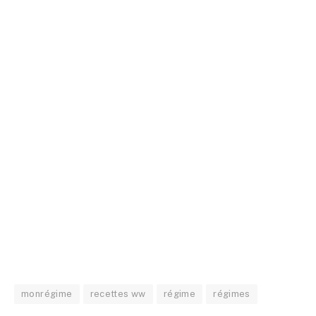
monrégime
recettes ww
régime
régimes