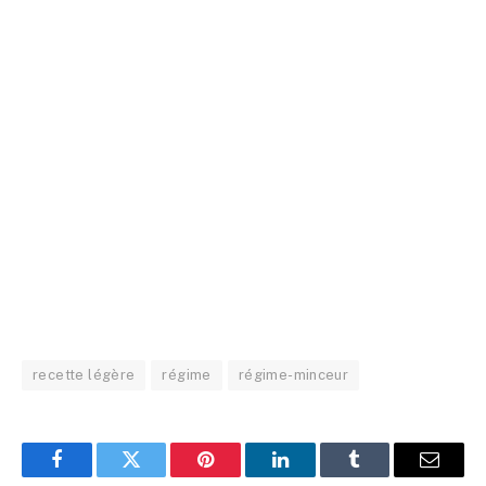
recette légère
régime
régime-minceur
Facebook
Twitter
Pinterest
LinkedIn
Tumblr
Email