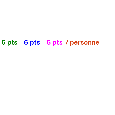
:
6 pts
–
6 pts
–
6 pts
/ personne –