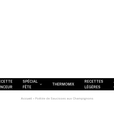
ECETTE
SPÉCIAL
RECETTES
THERMOMIX
INCEUR
FÊTE
LÉGÈRES
Accueil
»
Poêlée de Saucisses aux Champignons