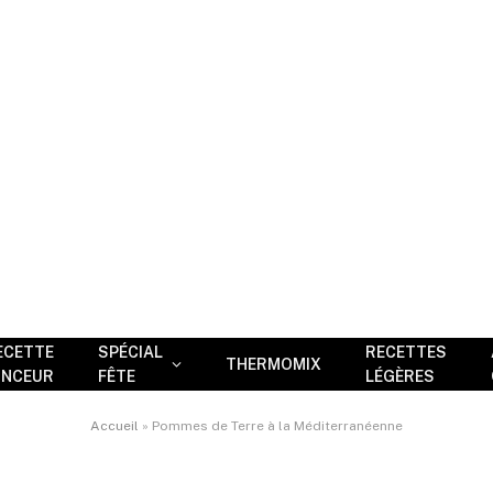
ECETTE
SPÉCIAL
RECETTES
THERMOMIX
INCEUR
FÊTE
LÉGÈRES
Accueil
»
Pommes de Terre à la Méditerranéenne