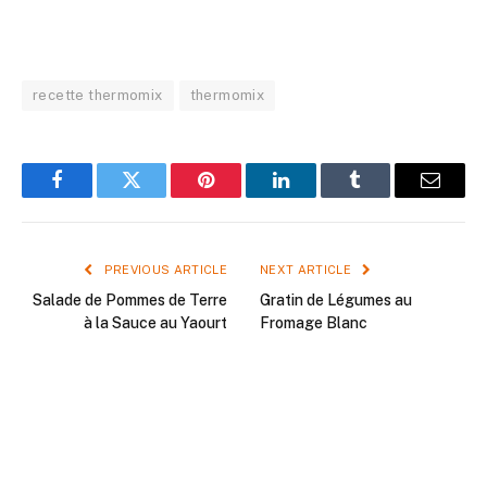
recette thermomix
thermomix
Facebook
Twitter
Pinterest
LinkedIn
Tumblr
Email
PREVIOUS ARTICLE
NEXT ARTICLE
Salade de Pommes de Terre
Gratin de Légumes au
à la Sauce au Yaourt
Fromage Blanc