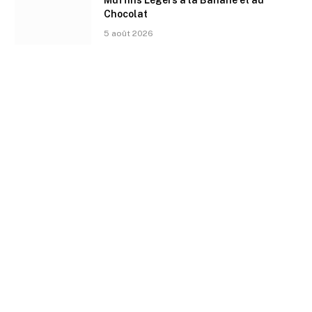
Muffins Légers à la Banane et au
Chocolat
5 août 2026