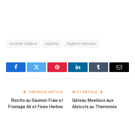
recette légère
régime
régime-minceur
Facebook
Twitter
Pinterest
LinkedIn
Tumblr
Email
PREVIOUS ARTICLE
NEXT ARTICLE
Risotto au Saumon Frais et
Gâteau Moelleux aux
Fromage Ail et Fines Herbes
Abricots au Thermomix