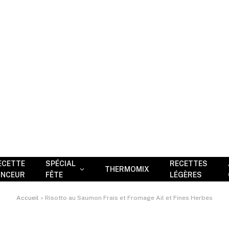
ECETTE
SPÉCIAL
RECETTES
THERMOMIX
INCEUR
FÊTE
LÉGÈRES
Accueil
»
Risotto au Saumon Frais et Fromage Ail et Fines Herbes