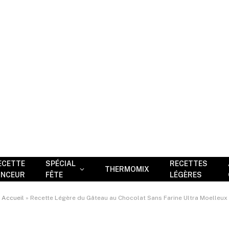
ECETTE
SPÉCIAL
RECETTES
THERMOMIX
INCEUR
FÊTE
LÉGÈRES
Accueil
»
Recette Légère du Gâteau au Chocolat Sans Farine Ultra Moelleux