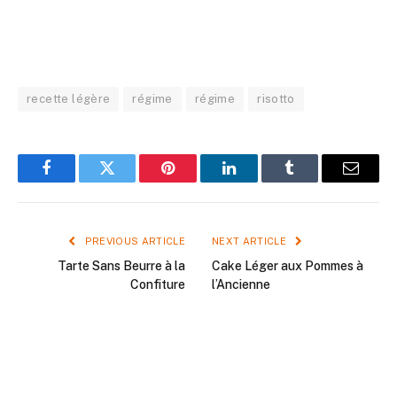
recette légère
régime
régime
risotto
Facebook
Twitter
Pinterest
LinkedIn
Tumblr
Email
PREVIOUS ARTICLE
NEXT ARTICLE
Tarte Sans Beurre à la
Cake Léger aux Pommes à
Confiture
l’Ancienne