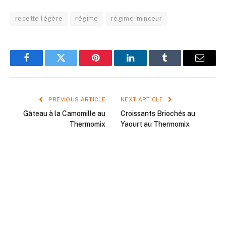
recette légère
régime
régime-minceur
Facebook
Twitter
Pinterest
LinkedIn
Tumblr
Email
PREVIOUS ARTICLE
NEXT ARTICLE
Gâteau à la Camomille au
Croissants Briochés au
Thermomix
Yaourt au Thermomix