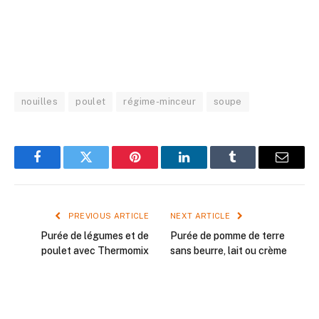
nouilles
poulet
régime-minceur
soupe
Facebook
Twitter
Pinterest
LinkedIn
Tumblr
Email
PREVIOUS ARTICLE
NEXT ARTICLE
Purée de légumes et de
Purée de pomme de terre
poulet avec Thermomix
sans beurre, lait ou crème