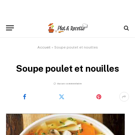
Accueil
»
Soupe poulet et nouilles
Soupe poulet et nouilles
Aucun commentaire