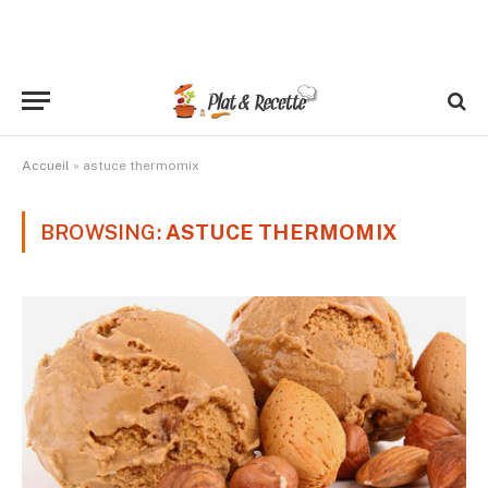
Accueil
»
astuce thermomix
BROWSING:
ASTUCE THERMOMIX