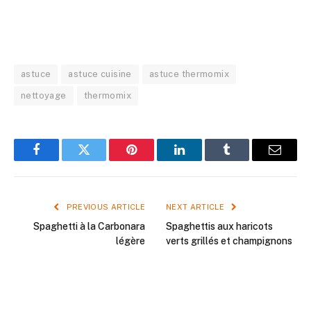
astuce
astuce cuisine
astuce thermomix
nettoyage
thermomix
Facebook
Twitter
Pinterest
LinkedIn
Tumblr
Email
PREVIOUS ARTICLE
NEXT ARTICLE
Spaghetti à la Carbonara
Spaghettis aux haricots
légère
verts grillés et champignons