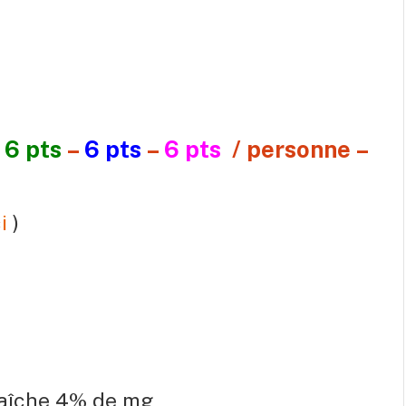
6 pts
–
6 pts
–
6 pts
/ personne –
i
)
raîche 4% de mg