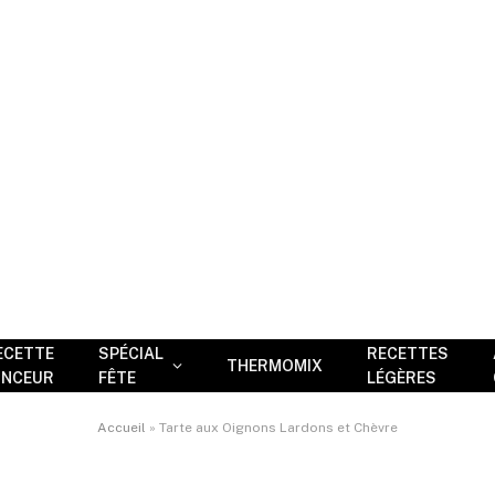
ECETTE
SPÉCIAL
RECETTES
THERMOMIX
INCEUR
FÊTE
LÉGÈRES
Accueil
»
Tarte aux Oignons Lardons et Chèvre