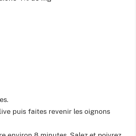
es.
ive puis faites revenir les oignons
re environ 8 minutes. Salez et poivrez.