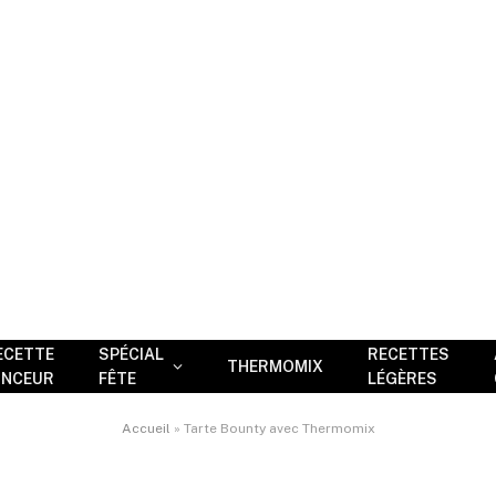
ECETTE
SPÉCIAL
RECETTES
THERMOMIX
INCEUR
FÊTE
LÉGÈRES
Accueil
»
Tarte Bounty avec Thermomix