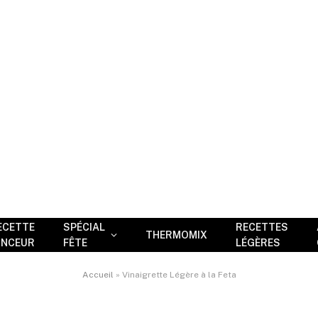
ECETTE
SPÉCIAL
RECETTES
THERMOMIX
INCEUR
FÊTE
LÉGÈRES
Accueil
»
Vinaigrette Légère à la Feta