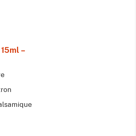
 15ml –
ve
tron
balsamique