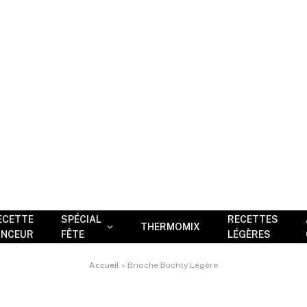
ECETTE
SPÉCIAL
RECETTES
THERMOMIX
INCEUR
FÊTE
LÉGÈRES
Accueil
»
Brioche Buchty Légère