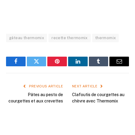
gâteau thermomix
recette thermomix
thermomix
Facebook
Twitter
Pinterest
LinkedIn
Tumblr
Email
PREVIOUS ARTICLE
NEXT ARTICLE
Pâtes au pesto de
Clafoutis de courgettes au
courgettes et aux crevettes
chèvre avec Thermomix