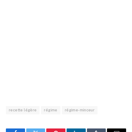
recette légère
régime
régime-minceur