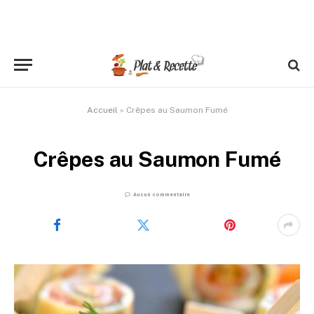
Accueil
»
Crêpes au Saumon Fumé
Crêpes au Saumon Fumé
Aucun commentaire