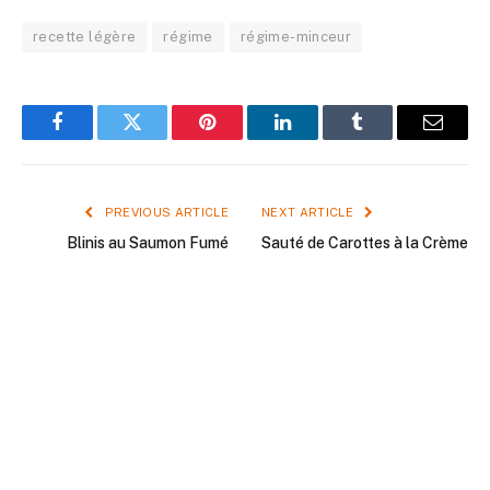
recette légère
régime
régime-minceur
Facebook
Twitter
Pinterest
LinkedIn
Tumblr
Email
PREVIOUS ARTICLE
NEXT ARTICLE
Blinis au Saumon Fumé
Sauté de Carottes à la Crème